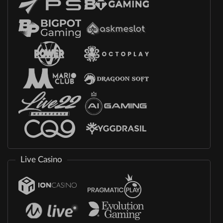
Live Casino