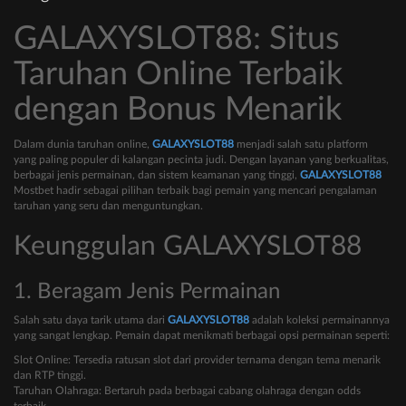
GALAXYSLOT88: Situs
Taruhan Online Terbaik
dengan Bonus Menarik
Dalam dunia taruhan online,
GALAXYSLOT88
menjadi salah satu platform
yang paling populer di kalangan pecinta judi. Dengan layanan yang berkualitas,
berbagai jenis permainan, dan sistem keamanan yang tinggi,
GALAXYSLOT88
Mostbet hadir sebagai pilihan terbaik bagi pemain yang mencari pengalaman
taruhan yang seru dan menguntungkan.
Keunggulan GALAXYSLOT88
1. Beragam Jenis Permainan
Salah satu daya tarik utama dari
GALAXYSLOT88
adalah koleksi permainannya
yang sangat lengkap. Pemain dapat menikmati berbagai opsi permainan seperti:
Slot Online: Tersedia ratusan slot dari provider ternama dengan tema menarik
dan RTP tinggi.
Taruhan Olahraga: Bertaruh pada berbagai cabang olahraga dengan odds