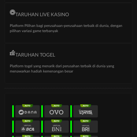
TARUHAN LIVE KASINO
Platform Pilihan bagi perusahaan-perusahaan terbaik di dunia, dengan
pilihan variasi game terbanyak
TARUHAN TOGEL
Platform togel yang menarik dari perusahan terbaik di dunia yang
menawarkan hadiah kemenangan besar