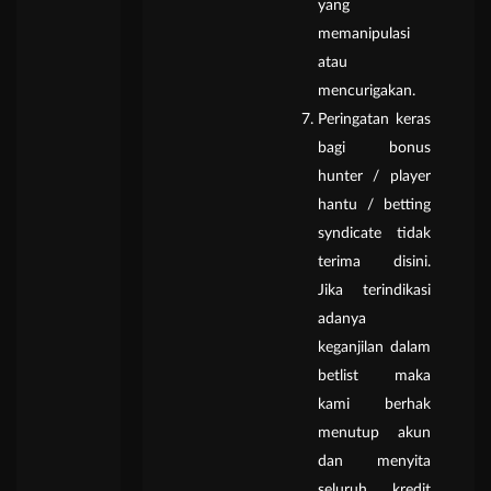
yang
memanipulasi
atau
mencurigakan.
Peringatan keras
bagi bonus
hunter / player
hantu / betting
syndicate tidak
terima disini.
Jika terindikasi
adanya
keganjilan dalam
betlist maka
kami berhak
menutup akun
dan menyita
seluruh kredit