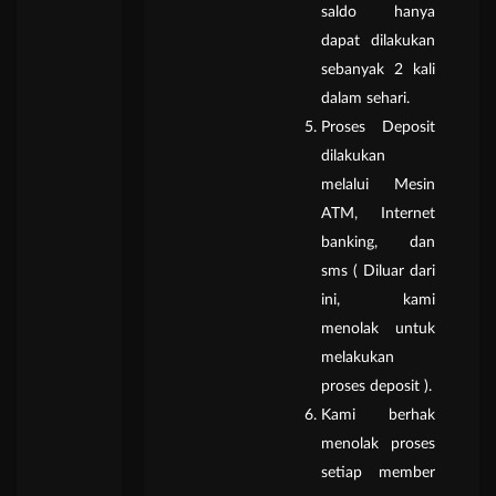
saldo hanya
dapat dilakukan
sebanyak 2 kali
dalam sehari.
Proses Deposit
dilakukan
melalui Mesin
ATM, Internet
banking, dan
sms ( Diluar dari
ini, kami
menolak untuk
melakukan
proses deposit ).
Kami berhak
menolak proses
setiap member