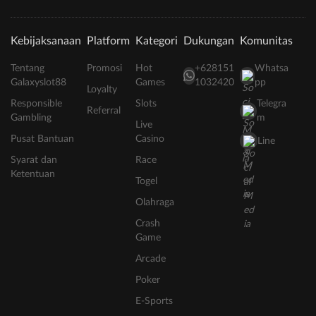
Kebijaksanaan
Platform
Kategori
Dukungan
Komunitas
Tentang
Promosi
Hot
+628151
Whatsa
Galaxyslot88
Games
1032420
pp
Loyalty
Responsible
Slots
Telegra
Referral
Gambling
m
Live
Pusat Bantuan
Casino
Line
Syarat dan
Race
Ketentuan
Togel
Olahraga
Crash
Game
Arcade
Poker
E-Sports