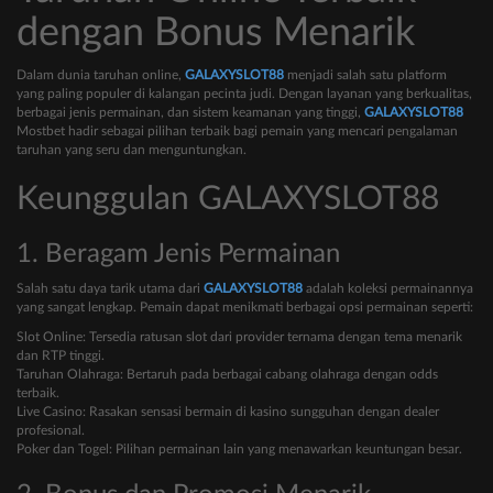
dengan Bonus Menarik
Dalam dunia taruhan online,
GALAXYSLOT88
menjadi salah satu platform
yang paling populer di kalangan pecinta judi. Dengan layanan yang berkualitas,
berbagai jenis permainan, dan sistem keamanan yang tinggi,
GALAXYSLOT88
Mostbet hadir sebagai pilihan terbaik bagi pemain yang mencari pengalaman
taruhan yang seru dan menguntungkan.
Keunggulan GALAXYSLOT88
1. Beragam Jenis Permainan
Salah satu daya tarik utama dari
GALAXYSLOT88
adalah koleksi permainannya
yang sangat lengkap. Pemain dapat menikmati berbagai opsi permainan seperti:
Slot Online: Tersedia ratusan slot dari provider ternama dengan tema menarik
dan RTP tinggi.
Taruhan Olahraga: Bertaruh pada berbagai cabang olahraga dengan odds
terbaik.
Live Casino: Rasakan sensasi bermain di kasino sungguhan dengan dealer
profesional.
Poker dan Togel: Pilihan permainan lain yang menawarkan keuntungan besar.