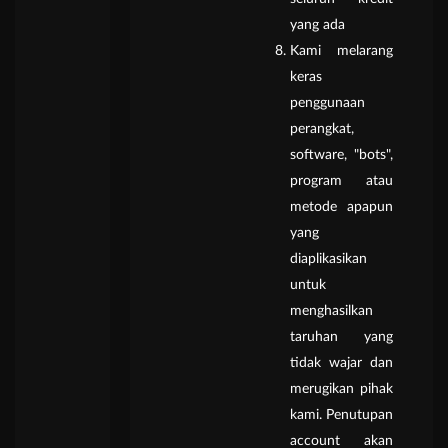
yang ada
Kami melarang
keras
penggunaan
perangkat,
software, "bots",
program atau
metode apapun
yang
diaplikasikan
untuk
menghasilkan
taruhan yang
tidak wajar dan
merugikan pihak
kami. Penutupan
account akan