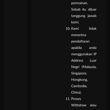
permainan,
Sebab itu diluar
tanggung jawab
kami.
Kami tidak
menerima
pendaftaran
apabila anda
menggunakan IP
Address Luar
Negri (Malaysia,
Singapore,
Hongkong,
Cambodia,
China).
Proses
Withdraw atau