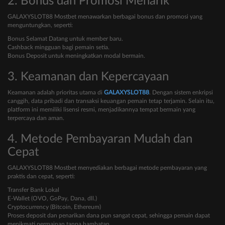
2. Bonus dan Promosi Menarik
GALAXYSLOT88 Mostbet menawarkan berbagai bonus dan promosi yang
menguntungkan, seperti:
Bonus Selamat Datang untuk member baru.
Cashback mingguan bagi pemain setia.
Bonus Deposit untuk meningkatkan modal bermain.
3. Keamanan dan Kepercayaan
Keamanan adalah prioritas utama di
GALAXYSLOT88
. Dengan sistem enkripsi
canggih, data pribadi dan transaksi keuangan pemain tetap terjamin. Selain itu,
platform ini memiliki lisensi resmi, menjadikannya tempat bermain yang
terpercaya dan aman.
4. Metode Pembayaran Mudah dan
Cepat
GALAXYSLOT88 Mostbet menyediakan berbagai metode pembayaran yang
praktis dan cepat, seperti:
Transfer Bank Lokal
E-Wallet (OVO, GoPay, Dana, dll.)
Cryptocurrency (Bitcoin, Ethereum)
Proses deposit dan penarikan dana pun sangat cepat, sehingga pemain dapat
menikmati permainan tanpa hambatan.