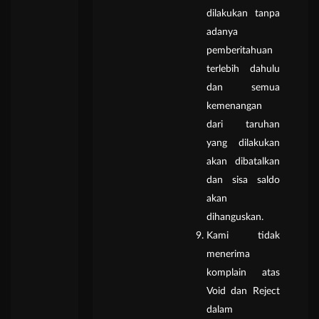
dilakukan tanpa
adanya
pemberitahuan
terlebih dahulu
dan semua
kemenangan
dari taruhan
yang dilakukan
akan dibatalkan
dan sisa saldo
akan
dihanguskan.
Kami tidak
menerima
komplain atas
Void dan Reject
dalam